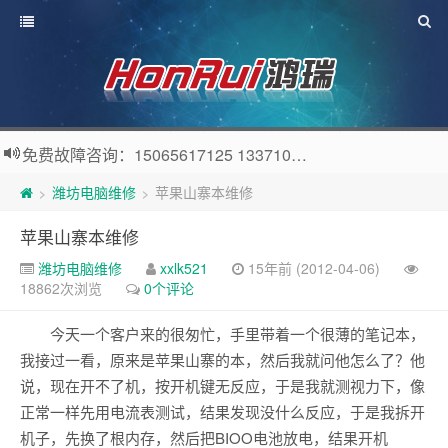
免费故障咨询：15065617125 13371057808 QQ：56914576
潍坊电脑维修
苹果山寨本维修
>
>
苹果山寨本维修
潍坊电脑维修
xxlk521
15年前 (2012-04-06)
18862次浏览
0个评论
今天一个客户来的很匆忙，手里带着一个很薄的笔记本，
我接过一看，原来是苹果山寨的本，然后我就问他怎么了？他
说，现在开不了机，按开机键无反应，于是我就测视力下，像
正常一样先用电流表测试，结果发现没什么反应，于是我拆开
机子，先换了根内存，然后把BIOO电池放电，结果开机