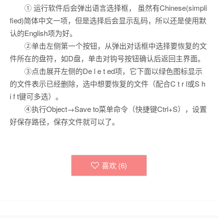
① 运行软件后会弹出语言选择框， 虽然有Chinese(simpli
fied)简体中文一项，但是选择后会显示乱码，所以还是使用默
认的English项为好。
②单击左侧第一个按钮，从弹出对话框中选择要恢复的文
件所在的盘符，如D盘，单击对钩号按钮确认后返回主界面。
③点击展开左侧的De l e t ed项，它下面以绿色图标显示
的文件表示已经删除，选中想要恢复的文件（配合C t r l或S h
i f t键可多选）。
④执行Object→Save to菜单命令（快捷键Ctrl+S），设置
好保存路径，保存文件就可以了。
喜欢 (
6
)