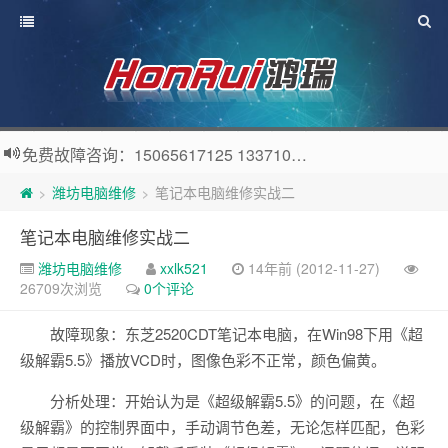
免费故障咨询：15065617125 13371057808 QQ：56914576
潍坊电脑维修
笔记本电脑维修实战二
>
>
笔记本电脑维修实战二
潍坊电脑维修
xxlk521
14年前 (2012-11-27)
26709次浏览
0个评论
故障现象：东芝2520CDT笔记本电脑，在Win98下用《超
级解霸5.5》播放VCD时，图像色彩不正常，颜色偏黄。
分析处理：开始认为是《超级解霸5.5》的问题，在《超
级解霸》的控制界面中，手动调节色差，无论怎样匹配，色彩