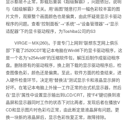
显示都是不正常，卸载后重装《超级解霸》，问题依旧，说明
与《超级解霸》无关。用“画图”随意打开一幅色彩较丰富的图
片文件，观察整个画面颜色也是偏黄，由此怀疑是显示卡驱动
程序的问题。查看“控制面板”→“系统”→“设备管理器”→“显示
适配器”下的显卡驱动程序，为Toshiba公司的S3
VIRGE－MX(260)。于是专门上网到“联想东芝网上俱乐
部”下载了2520CDT笔记本电脑在Win98下的显卡驱动程序，这
是一个名为“s254vid8”的压缩软件包，解压后制作成驱动程序
盘。删除原有的驱动程序，换上刚下载的显示驱动程序后，检
查图像色彩，颜色还是偏黄。至此，软件方面的检查结束，进
入硬件检查环节，决定用“替换法”测试显示卡和液晶显示屏的
好坏。在笔记本电脑上外接一工作正常的台式机显示器，然后
在“显示”属性中设置显示输出到LCD/CRT，按“F4”键切换到液
晶屏和显示器同时工作的状态下对比两者，发现后者在播放V
CD和显示图片时色彩均正常，由此断定是液晶屏有问题。更
换一块新的液晶屏后，显示色彩恢复正常，故障排除。