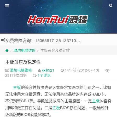
免费故障咨询：15065617125 13371057808 QQ：56914576
潍坊电脑维修
主板兼容及稳定性
>
>
主板兼容及稳定性
潍坊电脑维修
xxlk521
14年前 (2012-07-10)
29173次浏览
1个评论
主板
的兼容性故障也是大家经常要遇到的问题之一，比如
无法使用大容量硬盘、无法使用某些品牌的内存或RAID卡、
不识别新CPU等。导致这类故障的主要原因：一是
主板
的自身
用料和做工存在问题；二是
主板
BIOS存在问题，一般通过升
级新版的BIOS就能够解决。