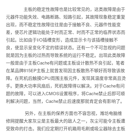
主板的稳定性故障也是比较常见的，这类故障是由于
元器件功能失效、电路断路、短路引起，其故障现象稳定重复
出现，而不稳定性故障往往是由于接触不良、元器件性能变
差，使芯片逻辑功能处于时而正常、时而不正常的临界状态而
引起。比如由于I/O插槽变形，造成显示卡与该插槽接触不
良，使显示呈变化不定的错误状态。还有一个不可忽视的问题
就是因为主板的过热而导致系统的运行不稳定。出现此类故障
一般是由于主板Cache有问题或主板设计散热不良引起，笔者
在某品牌815EP主板上就曾发现因主板散热不够好而导致该故
障。在死机后触摸CPU周围主板元件，发现其温度非常高且烫
手。更换大功率风扇后，死机故障得以解决。对于Cache有问
题的故障，可以进入CMOS设置程序，将Cache禁止后即可顺
利解决问题，当然，Cache禁止后速度那就肯定会有影响了。
另外，在主板的保养方面也不容忽视，潍坊电脑维
修网提醒大家灰尘是主板最大的敌人之一，灰尘可能令主板遭
受致命的打击。我们应定期打开机箱用毛刷或吸尘器除去主板