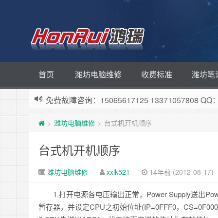
首页
潍坊电脑维修
收费标准
潍坊笔
免费故障咨询：15065617125 13371057808 QQ：
潍坊电脑维修
台式机开机顺序
>
>
台式机开机顺序
潍坊电脑维修
xxlk521
14年前 (2012-08-17)
1.打开电源各电压输出正常，Power Supply送出Po
暂存器，并设定CPU之初始位址(IP=0FFF0，CS=0F0