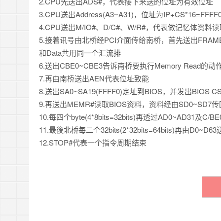
2.CPU先送出ADS#，代表接下来送的位址为有效位址
3.CPU送出Address(A3~A31)，位址为IP+CS*16=FFFF
4.CPU送出M/IO#、D/C#、W/R#，代表做记忆体资料
5.接着讯号由北桥经PCI介面传给南桥，首先送出FRAME
和Data共用同一个汇流排
6.送出CBE0~CBE3告诉南桥要执行Memory Read的动
7.再由南桥送出AEN代表位址致能
8.送出SA0~SA19(FFFF0)定址到BIOS，并发出BIOS C
9.再送出MEMR#读取BIOS资料，资料经由SD0~SD7
10.每四个byte(4*8bits=32bits)再透过AD0~AD31及C
11.最後北桥每二个32bits(2*32bits=64bits)再由D0~D6
12.STOP#代表一个指令周期结束