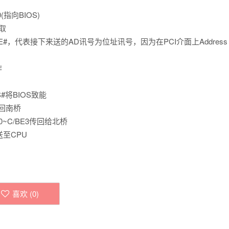
0(指向BIOS)
读取
#，代表接下来送的AD讯号为位址讯号，因为在PCI介面上Address
作
S#将BIOS致能
传回南桥
/BE0~C/BE3传回给北桥
3送至CPU
喜欢 (
0
)