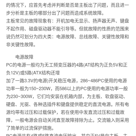
的情况下，应首先考虑并判断是否是主板出了问题，而且进一
步分析是主板的哪部分出了问题而造成系统故障。
主板常见的故障现象有：开机加电无显示、扬声器无声、键盘
不起作用、磁盘驱动器不能引导等。但就故障的性质的范围来
说仍然可划分为四大类：电源故障、总线故障、关键性故障和
非关键性故障。
电源故障
PC的电源一般均为无工频变压器的4路(AT结构为正负5V和正
负12V)或5路(ATX结构还增
加了一路3.3V的电源)开关稳压电源，286~486PC使用的电源
功率一般为150~230W，而586以上的PC使用的电源功率一般
为230~300W，它们均安装在机箱内部，为主板、软盘驱动、
硬盘、光驱、各种选插件和键盘提供稳定的直流电源。所有电
源均带有过压和过载保护，若在使用中发直流过压和过载故
障，一般电源会自动关闭直至故障排除为止。交流输入则采用
了简单的过流保护措施。
PC电源共有4路或5路直流电压输出。其中正5V是向主板、主