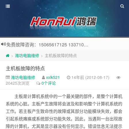
免费故障咨询：15065617125 13371057808 QQ：56914576
潍坊电脑维修
主机板故障的特点
>
>
主机板故障的特点
潍坊电脑维修
xxlk521
14年前 (2012-08-17)
20425次浏览
0个评论
主板是计算机系统中的一个最关键的部件，是整个计算机
系统的心脏。主板产生故障将会波及和影响整个计算机系统的
工作。若主板产生致命性的故障或其部分功能模块失效，都会
引起系统瘫痪或系统部分功能失效。因此，当遇到一台出现故
障的计算机，尤其是显示器没有任何显示。错误信息无法提示