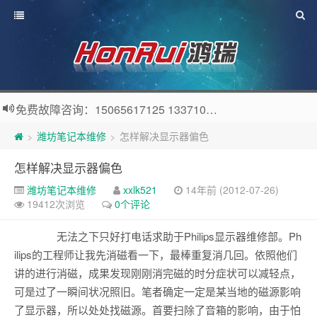
免费故障咨询：15065617125 13371057808 QQ：56914576
潍坊笔记本维修
怎样解决显示器偏色
>
>
怎样解决显示器偏色
潍坊笔记本维修
xxlk521
14年前 (2012-07-26)
19412次浏览
0个评论
无法之下只好打电话求助于Philips显示器维修部。Ph
ilips的工程师让我先消磁看一下，最棒重复消几回。依照他们
讲的进行消磁，成果发现刚刚消完磁的时分症状可以减轻点，
可是过了一瞬间状况照旧。笔者确定一定是某当地的磁源影响
了显示器，所以处处找磁源。首要扫除了音箱的影响，由于怕