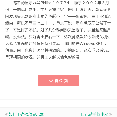
笔者的显示器是Philips１０７P４，购于２００２年３月
份，一向运用杰出。前几天搬了家，搬迁后没几天，笔者无意
间发现显示器的右上角的色彩不正常――偏紫色。由于不知道
缘由，所以不管三七二十一，重启再说。重启后发现公然正常
了，可是好景不长，过了几分钟问题又呈现了，并且越来越严
峻。没办法，只好再重启看一下，这次竟然发如今系统关机进
入蓝色界面的时分偏色特别显着（我用的是WindowsXP），
估量是由于色彩比照显着招致的。更糟的是，这次重启后仍是
呈现相同的状况，并且工夫越长偏色越凶猛。
喜欢 (
0
)
如何正确摆放显示器
自己动手修电脑