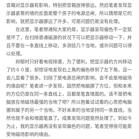
音箱对显示器有影响，特别把音箱放得很远。然后笔者发现显
示器紧靠的墙的反面是整个房子的电源总闸，所以猜想是它的
影响，就把显示器挪远了许多，可是问题仍是没有处理。
在这里，笔者想通知大家的是，显示器呈现偏色不一定就
是坏了，在扫除普通磁源的状况下可以把显示器移动一下，并
且不要在一条直线上移动，多测验几个当地，或许问题可以得
以处理。
抑郁时只好看电视排遣，为了便利，把显示器的方向移动
了约６０度，却惊讶地发现右上角的偏色移到了左下角，且一
会儿显着了很多。扫除了是电源总闸的影响，会不会是地磁场
的缘由呢？笔者进一步发现，固然把电脑挪了方位，但和本来
的方位仍是在同一条直线上，且都是笔直墙面的。该不是把电
脑放在地磁场最强的当地了吧？所以抱着试试看的心思把电脑
挪到屋子的另一个当地，不好本来的当地坚持同一条直线，当
然也就不会和墙面笔直了。成果发现问题竟然处理了。到如今
为止，我的显示器再没有呈现偏色的问题，笔者觉得很可能是
受地磁场影响的缘由。